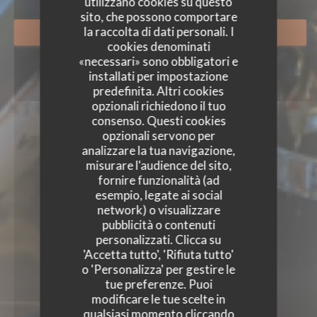
utilizzano cookies su questo
sito, che possono comportare
la raccolta di dati personali. I
PRENOTA
cookies denominati
«necessari» sono obbligatori e
installati per impostazione
predefinita. Altri cookies
opzionali richiedono il tuo
consenso. Questi cookies
opzionali servono per
analizzare la tua navigazione,
misurare l'audience del sito,
fornire funzionalità (ad
esempio, legate ai social
network) o visualizzare
pubblicità o contenuti
personalizzati. Clicca su
'Accetta tutto', 'Rifiuta tutto'
o 'Personalizza' per gestire le
tue preferenze. Puoi
modificare le tue scelte in
qualsiasi momento cliccando