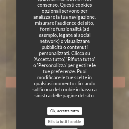
consenso. Questi cookies
opzionali servono per
analizzare la tua navigazione,
misurare l'audience del sito,
fornire funzionalità (ad
esempio, legate ai social
network) o visualizzare
pubblicità o contenuti
personalizzati. Clicca su
A BANDA RESTAURANTE
'Accetta tutto', 'Rifiuta tutto'
RICE RESTAURANT
|
SEVILLA
o 'Personalizza' per gestire le
tue preferenze. Puoi
modificare le tue scelte in
PRENOTA
qualsiasi momento cliccando
sull'icona del cookie in basso a
sinistra delle pagine del sito.
Ok, accetta tutto
Rifiuta tutti i cookie