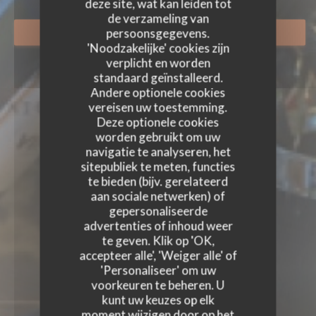
deze site, wat kan leiden tot
de verzameling van
persoonsgegevens.
RESERVEER EEN TAFEL
'Noodzakelijke' cookies zijn
verplicht en worden
standaard geïnstalleerd.
Andere optionele cookies
vereisen uw toestemming.
Deze optionele cookies
worden gebruikt om uw
navigatie te analyseren, het
sitepubliek te meten, functies
te bieden (bijv. gerelateerd
aan sociale netwerken) of
gepersonaliseerde
advertenties of inhoud weer
te geven. Klik op 'OK,
accepteer alle', 'Weiger alle' of
'Personaliseer' om uw
voorkeuren te beheren. U
kunt uw keuzes op elk
moment wijzigen door op het