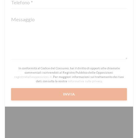
In conformità al Codice del Consumo, hai il diritto di opporti alle chiamate
commerciali iscrivendoti al Registro Pubblico delle Opposizioni:
registrodelleopposizioni.it
. Per maggiori informazioni sul trattamento dei tuoi
dati, consulta la nostra
informativa sulla privacy
.