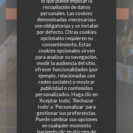
lo que puede implicar la
recopilación de datos
personales. Las cookies
RESERVAR UNA MESA
denominadas «necesarias»
son obligatorias y se instalan
por defecto. Otras cookies
opcionales requieren su
consentimiento. Estas
cookies opcionales sirven
para analizar su navegación,
medir la audiencia del sitio,
ofrecer funcionalidades (por
ejemplo, relacionadas con
redes sociales) o mostrar
publicidad o contenidos
personalizados. Haga clic en
'Aceptar todo', 'Rechazar
todo' o 'Personalizar' para
gestionar sus preferencias.
Puede cambiar sus opciones
en cualquier momento
haciendo clic en el icono de