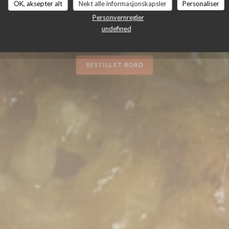
OK, aksepter alt
Nekt alle informasjonskapsler
Personaliser
RANTE
Personvernregler
|
SEVILLA
undefined
BESTILL ET BORD