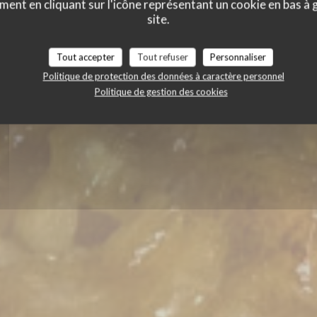
ment en cliquant sur l'icône représentant un cookie en bas à
RANTE
site.
RESTAURANT À RIZ
|
SEVILLA
Tout accepter
Tout refuser
Personnaliser
Politique de protection des données à caractère personnel
RÉSERVER
Politique de gestion des cookies