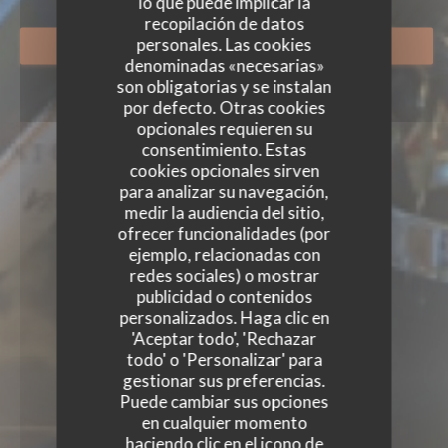
lo que puede implicar la
recopilación de datos
personales. Las cookies
RESERVAR UNA MESA
denominadas «necesarias»
son obligatorias y se instalan
por defecto. Otras cookies
opcionales requieren su
consentimiento. Estas
cookies opcionales sirven
para analizar su navegación,
medir la audiencia del sitio,
ofrecer funcionalidades (por
ejemplo, relacionadas con
redes sociales) o mostrar
publicidad o contenidos
personalizados. Haga clic en
'Aceptar todo', 'Rechazar
todo' o 'Personalizar' para
gestionar sus preferencias.
Puede cambiar sus opciones
en cualquier momento
haciendo clic en el icono de