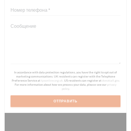
In accordance with data protection regulations, you have the right to opt out of
marketing communications. UK residents can register with the Telephone
Preference Service at
tpsonline.org.uk
. US residents can register at
donotcall.gov
.
For more information about how we process your data, please see our
privacy
policy
.