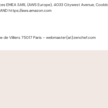
ces EMEA SARL (AWS Europe), 4033 Citywest Avenue, Cool
ELAND https://aws.amazon.com
e de Villiers 75017 Paris – webmaster{at}zenchef.com